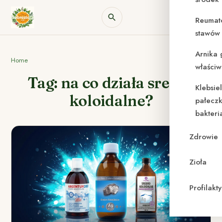
Reumat
stawów 
Arnika 
Home
właściw
Tag: na co działa srebro
Klebsie
koloidalne?
pałeczk
bakteri
Zdrowie
Zioła
Profilak