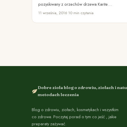
pozyskiwany z orzechów drzewa Karite
(znanego także jako masłosz parka), które…
11 września, 2016
•
10 min czytania
Dobre zioła blog o zdrowiu, ziołach i nat
metodach leczenia
Blog o zdrowiu, ziołach, kosmetykach i wszystkim
co zdrowe. Poczytaj porad o tym co jeść , jakie
preparaty zażywać.