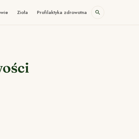
owie
Zioła
Profilaktyka zdrowotna
wości