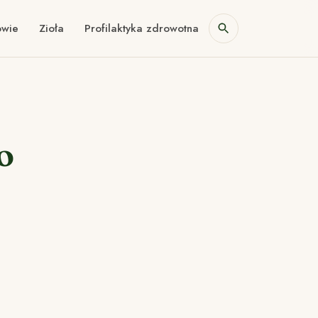
owie
Zioła
Profilaktyka zdrowotna
o