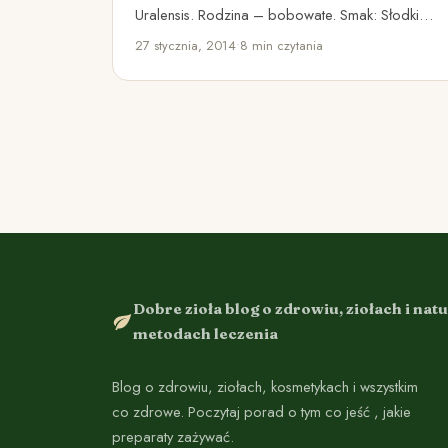
Uralensis. Rodzina – bobowate. Smak: Słodki
Właściwości rośliny: łagodzące podrażenia,
27 stycznia, 2014
•
8 min czytania
przeciwzapalne, przeciwwirusowe, wykrztuśne,
…
Dobre zioła blog o zdrowiu, ziołach i nat
metodach leczenia
Blog o zdrowiu, ziołach, kosmetykach i wszystkim
co zdrowe. Poczytaj porad o tym co jeść , jakie
preparaty zażywać.