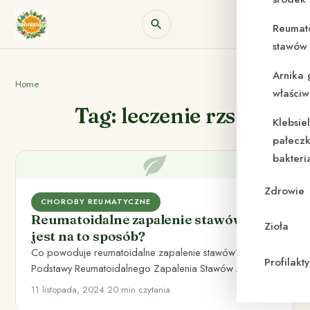
Reumat
stawów 
Arnika 
Home
właściw
Tag: leczenie rzs
Klebsie
pałeczk
bakteri
Zdrowie
CHOROBY REUMATYCZNE
Reumatoidalne zapalenie stawów czy
Zioła
jest na to sposób?
Co powoduje reumatoidalne zapalenie stawów? I.
Profilak
Podstawy Reumatoidalnego Zapalenia Stawów A.
Definicja RZS Reumatoidalne Zapalenie Stawów (RZS)
11 listopada, 2024
•
20 min czytania
to…