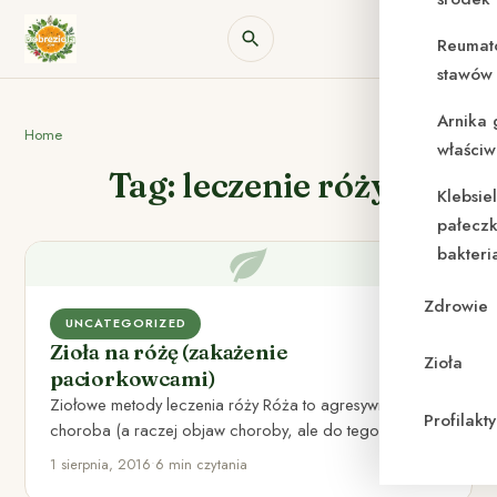
Reumat
stawów 
Arnika 
Home
właściw
Tag: leczenie róży
Klebsie
pałeczk
bakteri
Zdrowie
UNCATEGORIZED
Zioła na różę (zakażenie
Zioła
paciorkowcami)
Ziołowe metody leczenia róży Róża to agresywna
Profilak
choroba (a raczej objaw choroby, ale do tego dojdę w
dalszej…
1 sierpnia, 2016
•
6 min czytania