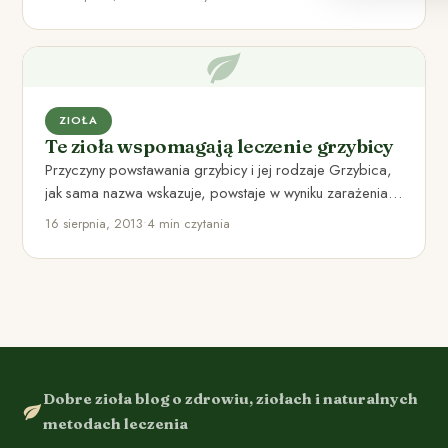
ZIOŁA
Te zioła wspomagają leczenie grzybicy
Przyczyny powstawania grzybicy i jej rodzaje Grzybica,
jak sama nazwa wskazuje, powstaje w wyniku zarażenia
różnego rodzaju grzybami,…
16 sierpnia, 2013
•
4 min czytania
Dobre zioła blog o zdrowiu, ziołach i naturalnych
metodach leczenia