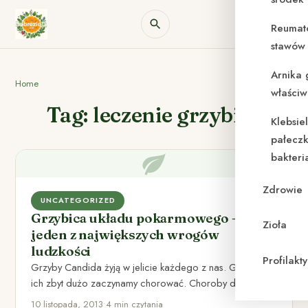
Reumat
stawów 
Arnika 
Home
właściw
Tag: leczenie grzybicy
Klebsie
pałeczk
bakteri
Zdrowie
UNCATEGORIZED
Grzybica układu pokarmowego –
Zioła
jeden z największych wrogów
ludzkości
Profilak
Grzyby Candida żyją w jelicie każdego z nas. Gdy jest
ich zbyt dużo zaczynamy chorować. Choroby do
których…
10 listopada, 2013
•
4 min czytania