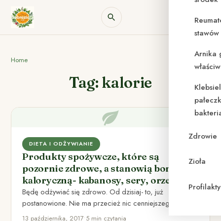
Reumat
stawów 
Arnika 
Home
właściw
Tag: kalorie
Klebsie
pałeczk
bakteri
Zdrowie
DIETA I ODŻYWIANIE
Produkty spożywcze, które są
Zioła
pozornie zdrowe, a stanowią bombę
kaloryczną- kabanosy, sery, orzechy…
Profilak
Będę odżywiać się zdrowo. Od dzisiaj- to, już
postanowione. Nie ma przecież nic cenniejszego, niż:
zdrowie, dobre samopoczucie…
13 października, 2017
•
5 min czytania