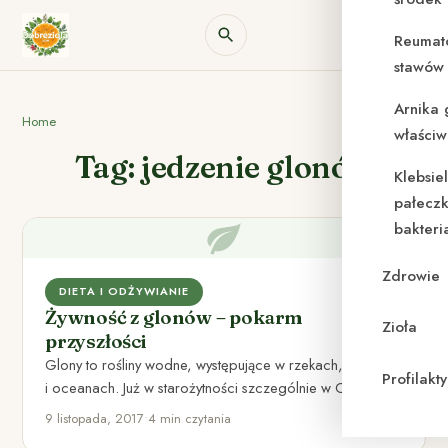
Reumat
stawów 
Arnika 
Home
właściw
Tag: jedzenie glonów
Klebsie
pałeczk
bakteri
Zdrowie
DIETA I ODŻYWIANIE
Żywność z glonów – pokarm
Zioła
przyszłości
Glony to rośliny wodne, występujące w rzekach, morzach
Profilak
i oceanach. Już w starożytności szczególnie w Chinach,
Indiach, Japonii…
9 listopada, 2017
•
4 min czytania