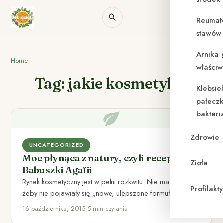
Reumat
stawów 
Arnika 
Home
właściw
Tag: jakie kosmetyki?
Klebsie
pałeczk
bakteri
Zdrowie
UNCATEGORIZED
Moc płynąca z natury, czyli receptury
Zioła
Babuszki Agafii
Rynek kosmetyczny jest w pełni rozkwitu. Nie ma miesiąca,
Profilak
żeby nie pojawiały się „nowe, ulepszone formuły”. Z
każdej…
16 października, 2015
•
5 min czytania