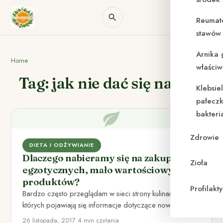
Reumat
stawów 
Arnika 
Home
właściw
Tag: jak nie dać się nabrać
Klebsie
pałeczk
bakteri
Zdrowie
DIETA I ODŻYWIANIE
Dlaczego nabieramy się na zakup
Zioła
egzotycznych, mało wartościowych
produktów?
Profilak
Bardzo często przeglądam w sieci strony kulinarne, na
których pojawiają się informacje dotyczące nowości,
wchodzących na polski rynek.…
26 listopada, 2017
•
4 min czytania