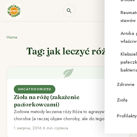
Reumat
stawów 
Arnika 
Home
właściw
Tag: jak leczyć róże
Klebsie
pałeczk
bakteri
Zdrowie
UNCATEGORIZED
Zioła na różę (zakażenie
Zioła
paciorkowcami)
Ziołowe metody leczenia róży Róża to agresywna
Profilak
choroba (a raczej objaw choroby, ale do tego dojdę w
dalszej…
1 sierpnia, 2016
•
6 min czytania