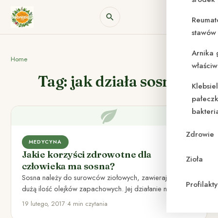
Reumat
stawów 
Arnika 
Home
właściw
Tag: jak działa sosna
Klebsie
pałeczk
bakteri
Zdrowie
MEDYCYNA
Jakie korzyści zdrowotne dla
Zioła
człowieka ma sosna?
Sosna należy do surowców ziołowych, zawierających
Profilak
dużą ilość olejków zapachowych. Jej działanie nie
ogranicza się jedynie do pozytywnego…
19 lutego, 2017
•
4 min czytania