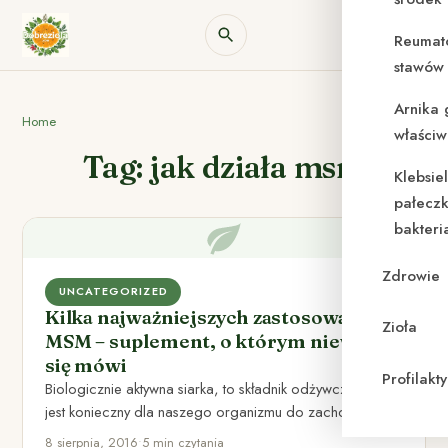
Reumat
stawów 
Arnika 
Home
właściw
Tag: jak działa msm
Klebsie
pałeczk
bakteri
Zdrowie
UNCATEGORIZED
Kilka najważniejszych zastosowań
Zioła
MSM – suplement, o którym niewiele
się mówi
Profilak
Biologicznie aktywna siarka, to składnik odżywczy, który
jest konieczny dla naszego organizmu do zachowania
młodości oraz odpowiedniej ilości…
8 sierpnia, 2016
•
5 min czytania