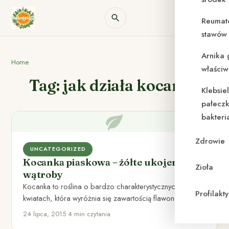
Reumat
stawów 
Arnika 
Home
właściw
Tag: jak działa kocanka
Klebsie
pałeczk
bakteri
Zdrowie
UNCATEGORIZED
Kocanka piaskowa – żółte ukojenie dla
Zioła
wątroby
Kocanka to roślina o bardzo charakterystycznych, żółtych
Profilak
kwiatach, która wyróżnia się zawartością flawonoidów.
Należy do rodziny astrowatych i…
24 lipca, 2015
•
4 min czytania