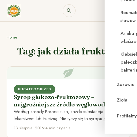
Reumat
stawów 
Arnika 
Home
właściw
Tag: jak działa fruktoza
Klebsie
pałeczk
bakteri
Zdrowie
UNCATEGORIZED
Syrop glukozo-fruktozowy –
Zioła
najgroźniejsze źródło węglowodanów
Według zasady Paracelsusa, każda substancja może być
Profilak
lekarstwem lub trucizną. Nie tyczy się to syropu glukozo-
fruktozowego, który jest…
18 sierpnia, 2016
•
4 min czytania