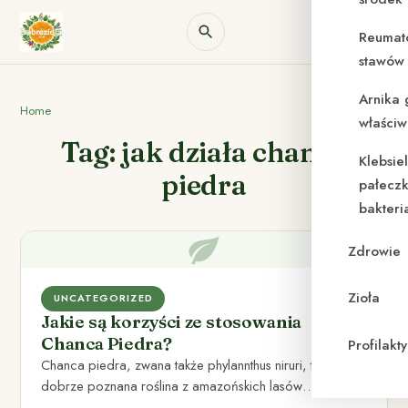
Reumat
stawów 
Arnika 
Home
właściw
Tag: jak działa chanca
Klebsie
piedra
pałeczk
bakteri
Zdrowie
Zioła
UNCATEGORIZED
Jakie są korzyści ze stosowania
Chanca Piedra?
Profilak
Chanca piedra, zwana także phylannthus niruri, to
dobrze poznana roślina z amazońskich lasów
deszczowych. Jest ona często stosowana…