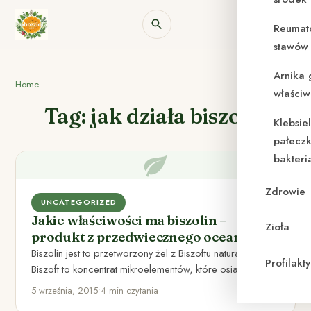
Reumat
stawów 
Arnika 
Home
właściw
Tag: jak działa biszolin
Klebsie
pałeczk
bakteri
Zdrowie
UNCATEGORIZED
Jakie właściwości ma biszolin –
Zioła
produkt z przedwiecznego oceanu?
Biszolin jest to przetworzony żel z Biszoftu naturalnego.
Profilak
Biszoft to koncentrat mikroelementów, które osiadły w
minerale na skutek…
5 września, 2015
•
4 min czytania