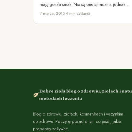
mają gorzki smak. Nie są one smaczne, jednak
mają wiele korzystnych…
7 marca, 2015
•
4 min czytania
Dobre zioła blog o zdrowiu, ziołach i nat
metodach leczenia
Blog o zdrowiu, ziołach, kosmetykach i wszystkim
co zdrowe. Poczytaj porad o tym co jeść , jakie
preparaty zażywać.