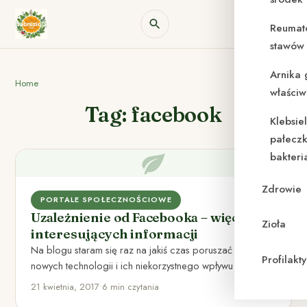
Reumat
stawów 
Arnika 
Home
właściw
Tag: facebook
Klebsie
pałeczk
bakteri
Zdrowie
PORTALE SPOŁECZNOŚCIOWE
Uzależnienie od Facebooka – więcej
Zioła
interesujących informacji
Na blogu staram się raz na jakiś czas poruszać temat
Profilak
nowych technologii i ich niekorzystnego wpływu na
nasz…
21 kwietnia, 2017
•
6 min czytania