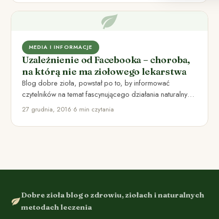
MEDIA I INFORMACJE
Uzależnienie od Facebooka – choroba,
na którą nie ma ziołowego lekarstwa
Blog dobre zioła, powstał po to, by informować
czytelników na temat fascynującego działania naturalnych
preparatów. Od czasu do…
27 grudnia, 2016
•
6 min czytania
Dobre zioła blog o zdrowiu, ziołach i naturalnych
metodach leczenia