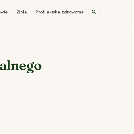
owie
Zioła
Profilaktyka zdrowotna
dalnego