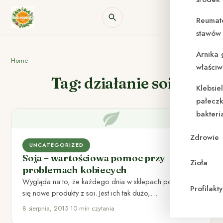
Reumat
stawów 
Arnika 
Home
właściw
Tag: działanie soi
Klebsie
pałeczk
bakteri
Zdrowie
UNCATEGORIZED
Soja – wartościowa pomoc przy
Zioła
problemach kobiecych
Wygląda na to, że każdego dnia w sklepach pojawiają
Profilak
się nowe produkty z soi. Jest ich tak dużo,…
8 sierpnia, 2015
•
10 min czytania