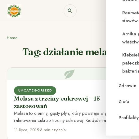
Reumat
stawów 
Arnika 
Home
właściw
Tag: działanie melasy
Klebsie
pałeczk
bakteri
Zdrowie
UNCATEGORIZED
Melasa z trzciny cukrowej – 15
Zioła
zastosowań
Melasa to ciemny, gęsty płyn, który powstaje w procesie
Profilak
rafinowania cukru z trzciny cukrowej. Kiedyś miałem
okazję widzieć…
11 lipca, 2015
•
6 min czytania