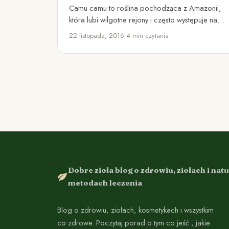
Camu camu to roślina pochodząca z Amazonii,
która lubi wilgotne rejony i często występuje nad
brzegiem rzek. Owoce…
22 listopada, 2016
•
4 min czytania
Dobre zioła blog o zdrowiu, ziołach i nat
metodach leczenia
Blog o zdrowiu, ziołach, kosmetykach i wszystkim
co zdrowe. Poczytaj porad o tym co jeść , jakie