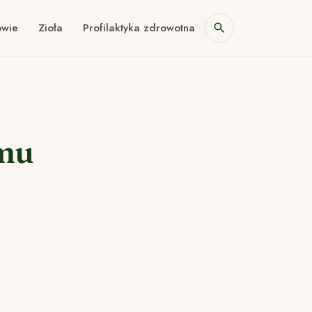
owie
Zioła
Profilaktyka zdrowotna
amu