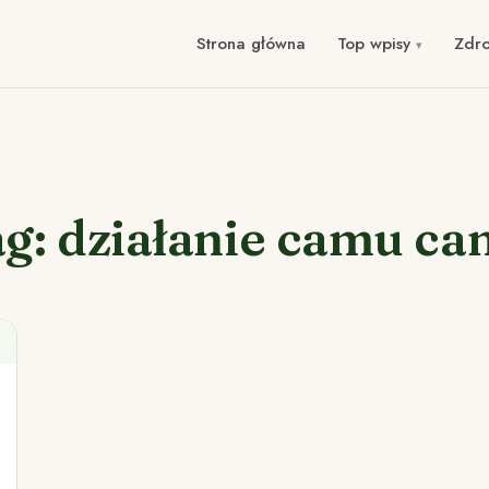
Strona główna
Top wpisy
Zdr
g: działanie camu c