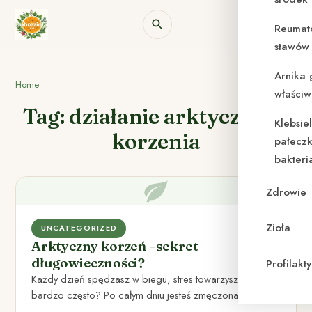
Reumat
stawów 
Arnika 
Home
właściw
Tag: działanie arktycznego
Klebsie
korzenia
pałeczk
bakteri
Zdrowie
Zioła
UNCATEGORIZED
Arktyczny korzeń –sekret
długowieczności?
Profilak
Każdy dzień spędzasz w biegu, stres towarzyszy Ci
bardzo często? Po całym dniu jesteś zmęczona,
wyczerpana i boli…