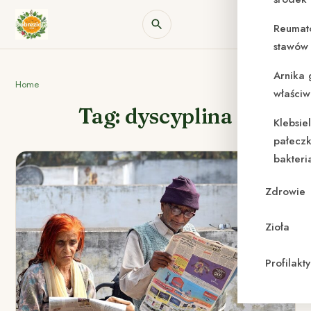
Reumat
stawów 
Arnika 
Home
właściw
Tag: dyscyplina
Klebsie
pałeczk
bakteri
Zdrowie
Zioła
Profilak