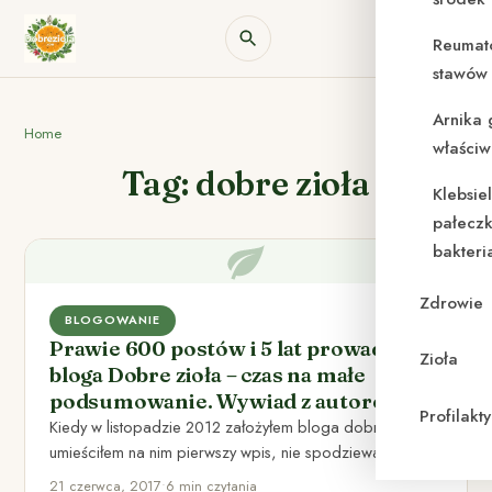
Reumat
stawów 
Arnika 
Home
właściw
Tag: dobre zioła
Klebsie
pałeczk
bakteri
Zdrowie
BLOGOWANIE
Prawie 600 postów i 5 lat prowadzenia
Zioła
bloga Dobre zioła – czas na małe
podsumowanie. Wywiad z autorem.
Profilak
Kiedy w listopadzie 2012 założyłem bloga dobre zioła i
umieściłem na nim pierwszy wpis, nie spodziewałem się,
że…
21 czerwca, 2017
•
6 min czytania