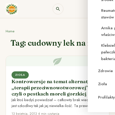
Reumat
stawów 
Arnika 
Home
właściw
Tag: cudowny lek na raka
Klebsie
pałeczk
bakteri
Zdrowie
ZIOŁA
Kontrowersje na temat alternatywnej
Zioła
„terapii przeciwnowotworowej” –
czyli o pestkach moreli gorzkiej
Profilak
Jak ktoś kiedyś powiedział – całkowity brak wiedzy nie
jest szkodliwy tak jak jej niewielka ilość. Ta prawda…
13 kwietnia, 2013
•
4 min czytania