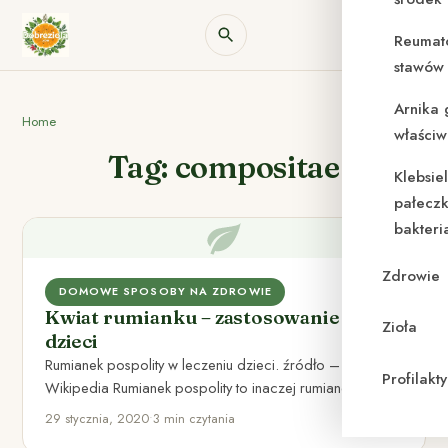
Reumat
stawów 
Arnika 
Home
właściw
Tag: compositae
Klebsie
pałeczk
bakteri
Zdrowie
DOMOWE SPOSOBY NA ZDROWIE
Kwiat rumianku – zastosowanie u
Zioła
dzieci
Rumianek pospolity w leczeniu dzieci. źródło –
Profilak
Wikipedia Rumianek pospolity to inaczej rumianek
leczniczy. Jego łacińska nazwa to…
29 stycznia, 2020
•
3 min czytania