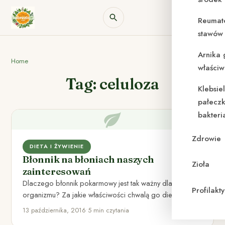
Reumat
stawów 
Arnika 
Home
właściw
Tag: celuloza
Klebsie
pałeczk
bakteri
Zdrowie
DIETA I ŻYWIENIE
Błonnik na błoniach naszych
Zioła
zainteresowań
Dlaczego błonnik pokarmowy jest tak ważny dla naszego
Profilak
organizmu? Za jakie właściwości chwalą go dietetycy,
oraz jak wygląda…
13 października, 2016
•
5 min czytania