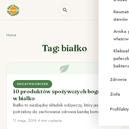
Reumat
stawów 
Arnika 
Home
właściw
Tag: białko
Klebsie
pałeczk
bakteri
Zdrowie
UNCATEGORIZED
10 produktów spożywczych bogatych
Zioła
w białko
Białko to niezbędny składnik odżywczy, który jest
Profilak
potrzebny do zachowania zdrowia każdej komórki
organizmu To właśnie z białek…
11 maja, 2016
•
4 min czytania