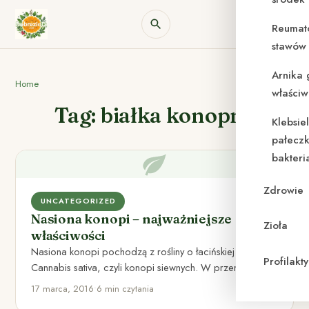
Reumat
stawów 
Arnika 
Home
właściw
Tag: białka konopne
Klebsie
pałeczk
bakteri
Zdrowie
UNCATEGORIZED
Nasiona konopi – najważniejsze
Zioła
właściwości
Nasiona konopi pochodzą z rośliny o łacińskiej nazwie
Profilak
Cannabis sativa, czyli konopi siewnych. W przemyśle
wykorzystuje się przede…
17 marca, 2016
•
6 min czytania