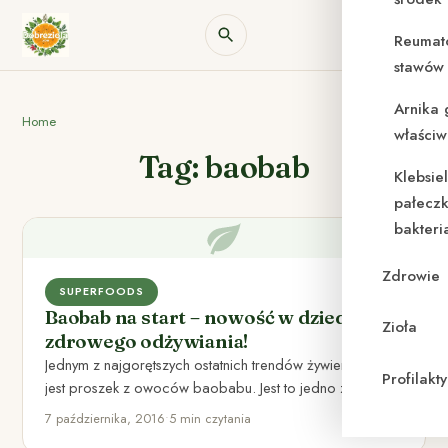
Reumat
stawów 
Arnika 
Home
właściw
Tag: baobab
Klebsie
pałeczk
bakteri
Zdrowie
SUPERFOODS
Baobab na start – nowość w dziedzinie
Zioła
zdrowego odżywiania!
Jednym z najgorętszych ostatnich trendów żywieniowych
Profilak
jest proszek z owoców baobabu. Jest to jedno z
najstarszych i najbardziej…
7 października, 2016
•
5 min czytania