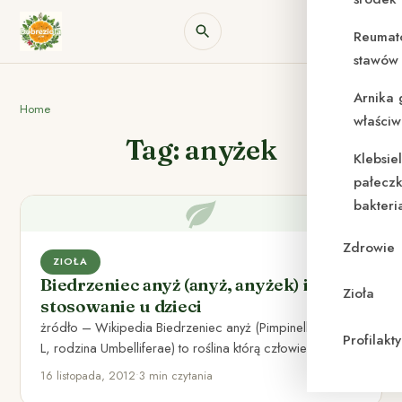
Reumat
stawów 
Arnika 
Home
właściw
Tag: anyżek
Klebsie
pałeczk
bakteri
Zdrowie
ZIOŁA
Biedrzeniec anyż (anyż, anyżek) i jego
Zioła
stosowanie u dzieci
żródło – Wikipedia Biedrzeniec anyż (Pimpinella anisum
Profilak
L, rodzina Umbelliferae) to roślina którą człowiek hoduje
od najdawniejszych czasów.…
16 listopada, 2012
•
3 min czytania