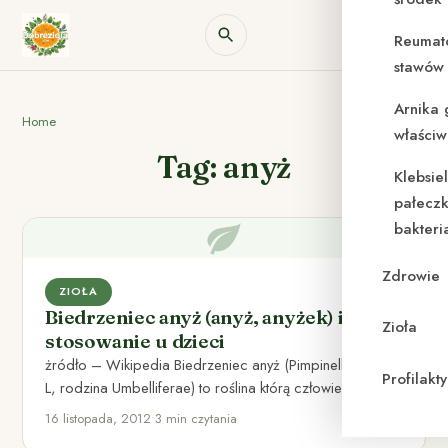
Reumat
stawów 
Arnika 
Home
właściw
Tag: anyż
Klebsie
pałeczk
bakteri
Zdrowie
ZIOŁA
Biedrzeniec anyż (anyż, anyżek) i jego
Zioła
stosowanie u dzieci
żródło – Wikipedia Biedrzeniec anyż (Pimpinella anisum
Profilak
L, rodzina Umbelliferae) to roślina którą człowiek hoduje
od najdawniejszych czasów.…
16 listopada, 2012
•
3 min czytania