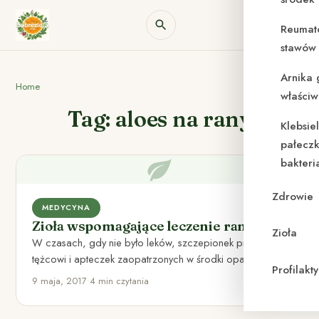
Reumat
stawów 
Arnika 
Home
właściw
Tag: aloes na rany
Klebsie
pałeczk
bakteri
Zdrowie
MEDYCYNA
Zioła wspomagające leczenie ran
Zioła
W czasach, gdy nie było leków, szczepionek przeciw
tężcowi i apteczek zaopatrzonych w środki opatrunkowe,
Profilak
nawet drobna rana…
9 maja, 2017
•
4 min czytania