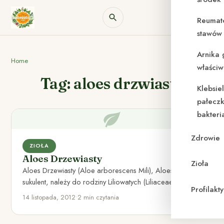
Reumat
stawów 
Arnika 
Home
właściw
Tag: aloes drzwiasty
Klebsie
pałeczk
bakteri
Zdrowie
ZIOŁA
Aloes Drzewiasty
Zioła
Aloes Drzewiasty (Aloe arborescens Mili), Aloes to
sukulent, należy do rodziny Liliowatych (Liliaceae). Jak
Profilak
większość sukulentów lubi środowisko…
14 listopada, 2012
•
2 min czytania